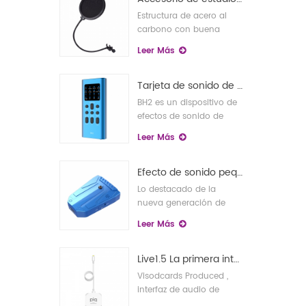
Estructura de acero al
carbono con buena
flexibilidad y resistencia a
Leer Más
la abrasión.
Tarjeta de sonido de cantante en vivo móvil
BH2 es un dispositivo de
efectos de sonido de
transmisión en vivo para
Leer Más
teléfonos móviles
diseñado para la
demanda de transmisión
Efecto de sonido pequeño pero superior y tarjeta de sonido móvil multifuncional
en vivo de KTV por
Lo destacado de la
teléfonos móviles, con el
nueva generación de
objetivo de proporcionar
tarjetas de sonido .
Leer Más
una experiencia de
Súper portátil · Funciones
transmisión en vivo
completas · Profesional ·
conveniente y eficiente
Multiusos _ _
Live1.5 La primera interfaz de audio para iPhone ultraportátil
para los usuarios de
Producto totalmente
Visodcards Produced ,
transmisión en vivo
funcional , adecuado
interfaz de audio de
cuando y donde sea
para múltiples
grabación de época