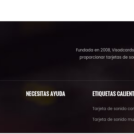
profesional, piq Live 1.5
tiene una variedad de
escenarios para
satisfacer sus diversas
necesidades
·Transmisión en vivo
mientras se carga ·
Interfaces de entrada
Fundada en 2008, Visodcards y
múltiple, auriculares
duales
proporcionar tarjetas de son
NECESITAS AYUDA
ETIQUETAS CALIEN
Tarjeta de sonido co
Tarjeta de sonido mu