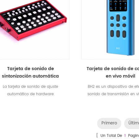
Tarjeta de sonido de
Tarjeta de sonido de c
sintonización automática
en vivo móvil
para PC/Tablet/Teléfonos
La tarjeta de sonido de ajuste
BH2 es un dispositivo de ef
automático de hardware
sonido de transmisión en v
ultifuncional KX6 es la que se usa
teléfonos móviles diseñado
n PC y dispositivos móviles, que es
demanda de transmisión en
e tecnología de punta y un diseño
KTV por teléfonos móviles,
Primero
Últi
de moda sorprendente producido
objetivo de proporciona
por Electronics Co., Ltd.
experiencia de transmisión
[ Un Total De
1
Pagin
conveniente y eficiente p