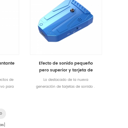
antante
Efecto de sonido pequeño
pero superior y tarjeta de
sonido móvil multifuncional
ectos de
Lo destacado de la nueva
ivo para
generación de tarjetas de sonido .
 para la
Súper portátil · Funciones completas
 vivo de
· Profesional · Multiusos _ _
 con el
Producto totalmente funcional ,
mo
r una
adecuado para múltiples
 en vivo
escenarios. Entretenimiento único
as]
ara los
en vivo Entrevistas en vivo al aire